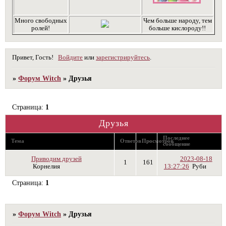
Много свободных
Чем больше народу, тем
ролей!
больше кислороду!!
Привет, Гость!
Войдите
или
зарегистрируйтесь
.
»
Форум Witch
»
Друзья
Страница:
1
Друзья
Последнее
Тема
Ответов
Просмотров
сообщение
Приводим друзей
2023-08-18
1
161
Корнелия
13:27:26
Руби
Страница:
1
»
Форум Witch
»
Друзья