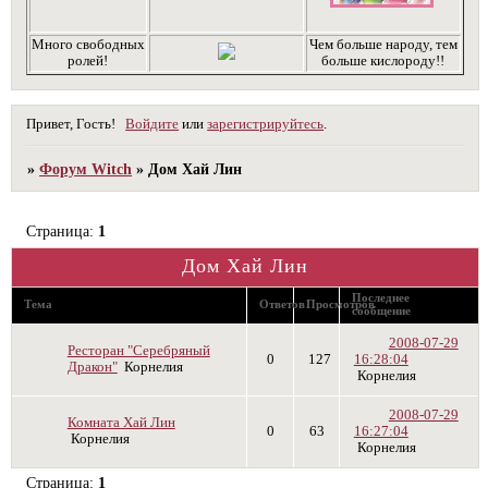
Много свободных
Чем больше народу, тем
ролей!
больше кислороду!!
Привет, Гость!
Войдите
или
зарегистрируйтесь
.
»
Форум Witch
»
Дом Хай Лин
Страница:
1
Дом Хай Лин
Последнее
Тема
Ответов
Просмотров
сообщение
2008-07-29
Ресторан "Серебряный
0
127
16:28:04
Дракон"
Корнелия
Корнелия
2008-07-29
Комната Хай Лин
0
63
16:27:04
Корнелия
Корнелия
Страница:
1