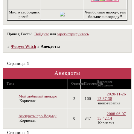
Много свободных
Чем больше народу, тем
ролей!
больше кислороду!!
Привет, Гость!
Войдите
или
зарегистрируйтесь
.
»
Форум Witch
»
Анекдоты
Страница:
1
Анекдоты
Последнее
Тема
Ответов
Просмотров
сообщение
2020-11-26
Мой любимый анекдот
2
166
12:37:38
Корнелия
шокотерапия
2008-06-07
Анекдоты про Ведьму
0
347
15:42:14
Корнелия
Корнелия
Страница:
1