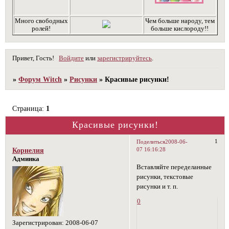
Много свободных
Чем больше народу, тем
ролей!
больше кислороду!!
Привет, Гость!
Войдите
или
зарегистрируйтесь
.
»
Форум Witch
»
Рисунки
»
Красивые рисунки!
Страница:
1
Красивые рисунки!
1
Поделиться
2008-06-
07 16:16:28
Корнелия
Админка
Вставляйте переделанные
рисунки, текстовые
рисунки и т. п.
0
Зарегистрирован
: 2008-06-07